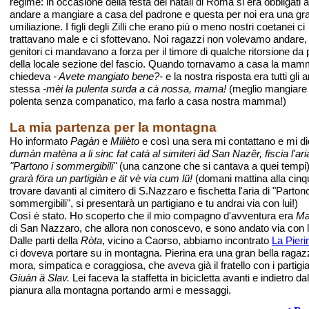
regime: in occasione della festa dei natali di Roma si era obbligati 
andare a mangiare a casa del padrone e questa per noi era una gr
umiliazione. I figli degli Zilli che erano più o meno nostri coetanei ci
trattavano male e ci sfottevano. Noi ragazzi non volevamo andare,
genitori ci mandavano a forza per il timore di qualche ritorsione da 
della locale sezione del fascio. Quando tornavamo a casa la mam
chiedeva
- Avete mangiato bene?-
e la nostra risposta era tutti gli a
stessa
-mèi la pulenta surda a cà nossa, mama!
(meglio mangiare 
polenta senza companatico, ma farlo a casa nostra mamma!)
La mia partenza per la montagna
Ho informato
Pagàn
e
Milièto
e così una sera mi contattano e mi d
dumàn matèna a li sinc fat catà al simiteri äd San Nazêr, fiscia l'ari
"Partono i sommergibili"
(una canzone che si cantava a quei tempi)
grarà föra un partigiàn e ät vè via cum lü!
(domani mattina alla cinqu
trovare davanti al cimitero di S.Nazzaro e fischetta l'aria di "Partono
sommergibili", si presentarà un partigiano e tu andrai via con lui!)
Così è stato. Ho scoperto che il mio compagno d'avventura era
Ma
di San Nazzaro, che allora non conoscevo, e sono andato via con l
Dalle parti della
Ròta
, vicino a Caorso, abbiamo incontrato
La Pieri
ci doveva portare su in montagna. Pierina era una gran bella ragaz
mora, simpatica e coraggiosa, che aveva già il fratello con i partigia
Giuàn ä Slav.
Lei faceva la staffetta in bicicletta avanti e indietro dal
pianura alla montagna portando armi e messaggi.