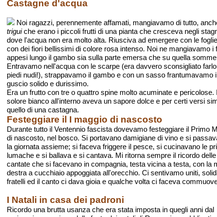
Castagne d'acqua
Noi ragazzi, perennemente affamati, mangiavamo di tutto, anche
trigui
che erano i piccoli frutti di una pianta che cresceva negli stagn
dove l'acqua non era molto alta. Riusciva ad emergere con le fogli
con dei fiori bellissimi di colore rosa intenso. Noi ne mangiavamo i f
appesi lungo il gambo sia sulla parte emersa che su quella somme
Entravamo nell'acqua con le scarpe (era davvero sconsigliato farlo
piedi nudi!), strappavamo il gambo e con un sasso frantumavamo i
guscio solido e durissimo.
Era un frutto con tre o quattro spine molto acuminate e pericolose. 
solore bianco all'interno aveva un sapore dolce e per certi versi sim
quello di una castagna.
Festeggiare il I maggio di nascosto
Durante tutto il Ventennio fascista dovevamo festeggiare il Primo 
di nascosto, nel bosco. Si portavano damigiane di vino e si passava
la giornata assieme; si faceva friggere il pesce, si cucinavano le p
lumache e si ballava e si cantava. Mi ritorna sempre il ricordo delle
cantate che si facevano in compagnia, testa vicina a testa, con la
destra a cucchiaio appoggiata all'orecchio. Ci sentivamo uniti, solida
fratelli ed il canto ci dava gioia e qualche volta ci faceva commuov
I Natali in casa dei padroni
Ricordo una brutta usanza che era stata imposta in quegli anni dal