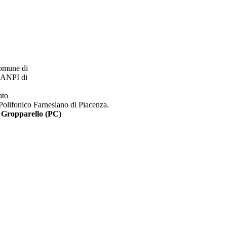
Comune di
. ANPI di
ato
 Polifonico Farnesiano di Piacenza.
a Gropparello (PC)